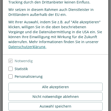
09
Tracking durch den Drittanbieter keinen Einfluss.
Wir setzen in diesem Rahmen auch Dienstleister in
September
2026
Drittländern außerhalb der EU ein.
Mit Ihrer Auswahl, indem Sie z.B. auf "Alle akzeptieren"
klicken, willigen Sie in die oben beschriebenen
Vorgänge und die Datenübermittlung in die USA ein. Sie
können Ihre Einwilligung mit Wirkung für die Zukunft
Lesung in Husum, 19:00, Buchhandlung Liesegang
widerrufen. Mehr Informationen finden Sie in unserer
Stephan Schäfer spricht über
Datenschutzerklärung.
"Jetzt gerade ist alles gut"
Notwendig
Stephan Schäfer, geboren 1974 in Witten, war lange Jahre als
Statistik
Journalist, Chefredakteur und Vorstand tätig. Sein Roman 25
letzte Sommer ist seit Erscheinen SPIEGEL-Bestseller, wurde
Personalisierung
in mehrere Sprachen übersetzt und wird fürs Kino verfilmt. Er
inspirierte ihn außerdem zu der erfolgreichen Reihe Das
Alle akzeptieren
Buch, das bleibt. Mit seiner Familie lebt er in Hamburg und
an der Schlei.
Nicht notwendige ablehnen
Eintritt: 15,- €
Auswahl speichern
mit anschließender Signierstunde